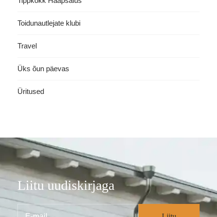
Tippkokk Haapsalus
Toidunautlejate klubi
Travel
Üks õun päevas
Üritused
Liitu uudiskirjaga