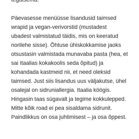
Päevasesse menüüsse lisandusid taimsed
wrapid ja vegan‑verivorstid (mustadest
ubadest valmistatud täidis, mis on keeratud
norilehe sisse). Õhtuse ühiskokkamise jaoks
otsustasin valmistada munavaba pasta (hea, et
sai Itaalias kokakoolis seda õpitud) ja
kohandada kastmeid nii, et need oleksid
taimsed. Just siis lisandus uus väljakutse, ühel
osalejal on sidruniallergia. Itaalia köögis.
Hingasin taas sügavalt ja tegime kokkulepped.
Mitte kõik road ei pea sisaldama sidrunit.
Paindlikkus on osa juhtimisest – ja osa õppest.