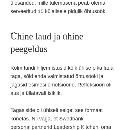
ülesanded, mille tulemusena peab olema
serveeritud 15 külalisele pidulik õhtusöök.
Ühine laud ja ühine
peegeldus
Kolm tundi hiljem istusid kõik ühise pika laua
taga, sõid enda valmistatud õhtusööki ja
jagasid esimesi emotsioone. Refleksioon oli
aus ja üllatavalt isiklik.
Tagasiside oli ühiselt selge: see formaat
kõnetas. Nii väga, et Swedbank
personalipartnerid Leadership Kitcheni oma