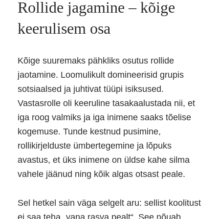
Rollide jagamine – kõige
keerulisem osa
Kõige suuremaks pähkliks osutus rollide
jaotamine. Loomulikult domineerisid grupis
sotsiaalsed ja juhtivat tüüpi isiksused.
Vastasrolle oli keeruline tasakaalustada nii, et
iga roog valmiks ja iga inimene saaks tõelise
kogemuse. Tunde kestnud pusimine,
rollikirjelduste ümbertegemine ja lõpuks
avastus, et üks inimene on üldse kahe silma
vahele jäänud ning kõik algas otsast peale.
Sel hetkel sain väga selgelt aru: sellist koolitust
ei saa teha „vana rasva pealt“. See nõuab