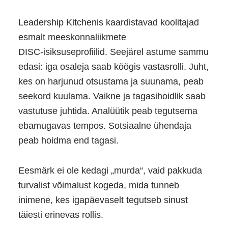
Leadership Kitchenis kaardistavad koolitajad
esmalt meeskonnaliikmete
DISC‑isiksuseprofiilid. Seejärel astume sammu
edasi: iga osaleja saab köögis vastasrolli. Juht,
kes on harjunud otsustama ja suunama, peab
seekord kuulama. Vaikne ja tagasihoidlik saab
vastutuse juhtida. Analüütik peab tegutsema
ebamugavas tempos. Sotsiaalne ühendaja
peab hoidma end tagasi.
Eesmärk ei ole kedagi „murda“, vaid pakkuda
turvalist võimalust kogeda, mida tunneb
inimene, kes igapäevaselt tegutseb sinust
täiesti erinevas rollis.