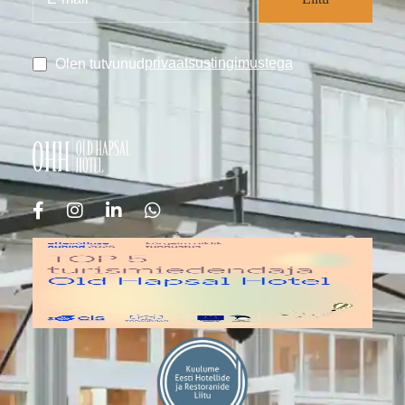
privaatsustingimustega
Olen tutvunud