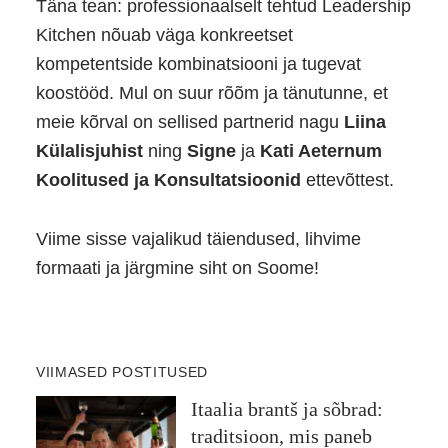
Täna tean: professionaalselt tehtud Leadership
Kitchen nõuab väga konkreetset
kompetentside kombinatsiooni ja tugevat
koostööd. Mul on suur rõõm ja tänutunne, et
meie kõrval on sellised partnerid nagu
Liina
Külalisjuhist
ning
Signe
ja
Kati Aeternum
Koolitused ja Konsultatsioonid
ettevõttest.
Viime sisse vajalikud täiendused, lihvime
formaati ja järgmine siht on Soome!
VIIMASED POSTITUSED
Itaalia brantš ja sõbrad:
traditsioon, mis paneb