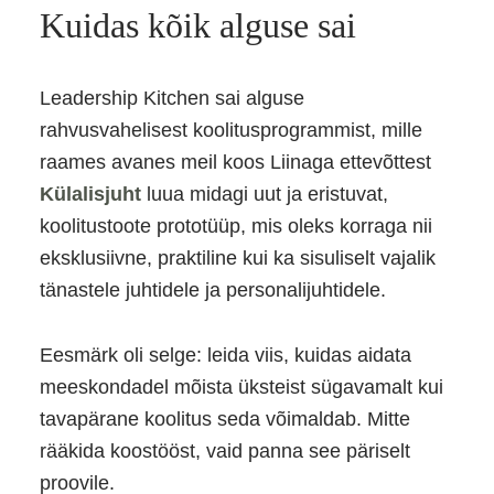
Kuidas kõik alguse sai
Leadership Kitchen sai alguse
rahvusvahelisest koolitusprogrammist, mille
raames avanes meil koos Liinaga ettevõttest
Külalisjuht
luua midagi uut ja eristuvat,
koolitustoote prototüüp, mis oleks korraga nii
eksklusiivne, praktiline kui ka sisuliselt vajalik
tänastele juhtidele ja personalijuhtidele.
Eesmärk oli selge: leida viis, kuidas aidata
meeskondadel mõista üksteist sügavamalt kui
tavapärane koolitus seda võimaldab. Mitte
rääkida koostööst, vaid panna see päriselt
proovile.