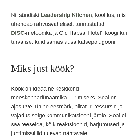
Nii sündiski
Leadership Kitchen
, koolitus, mis
ühendab rahvusvaheliselt tunnustatud
DISC
‑metoodika ja Old Hapsal Hotel’i köögi kui
turvalise, kuid samas ausa katsepolügooni.
Miks just köök?
Köök on ideaalne keskkond
meeskonnadünaamika uurimiseks. Seal on
ajasurve, ühine eesmärk, piiratud ressursid ja
vajadus selge kommunikatsiooni järele. Seal ei
saa teeselda, kõik reaktsioonid, harjumused ja
juhtimisstiilid tulevad nähtavale.