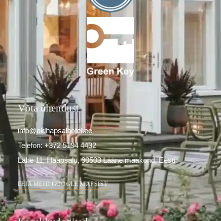
Võta ühendust
info@oldhapsalhotel.ee
Telefon: +372 5194 4432
Lahe 11, Haapsalu, 90503 Lääne maakond, Eesti
LEIA MEID GOOGLE MAPSIST