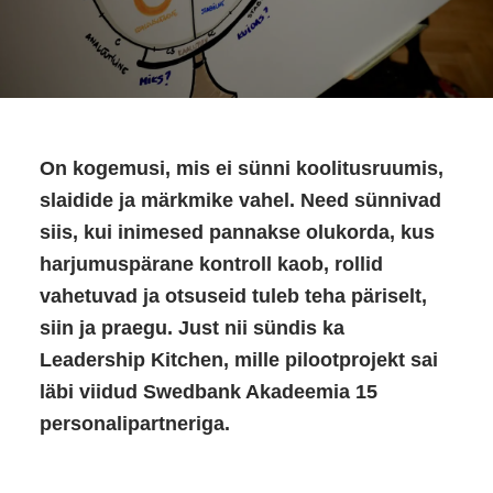
On kogemusi, mis ei sünni koolitusruumis,
slaidide ja märkmike vahel. Need sünnivad
siis, kui inimesed pannakse olukorda, kus
harjumuspärane kontroll kaob, rollid
vahetuvad ja otsuseid tuleb teha päriselt,
siin ja praegu. Just nii sündis ka
Leadership Kitchen, mille pilootprojekt sai
läbi viidud Swedbank Akadeemia 15
personalipartneriga.