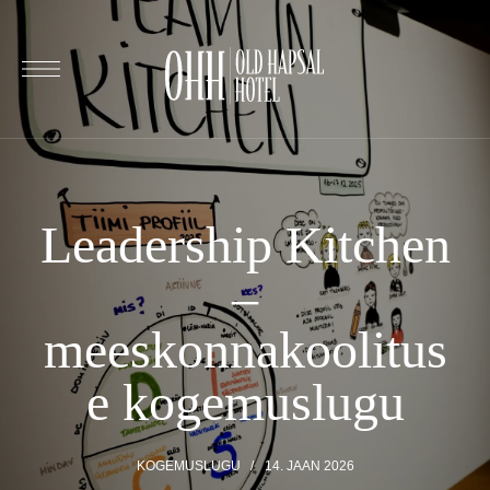
Leadership Kitchen
–
meeskonnakoolitus
e kogemuslugu
KOGEMUSLUGU
14. JAAN 2026