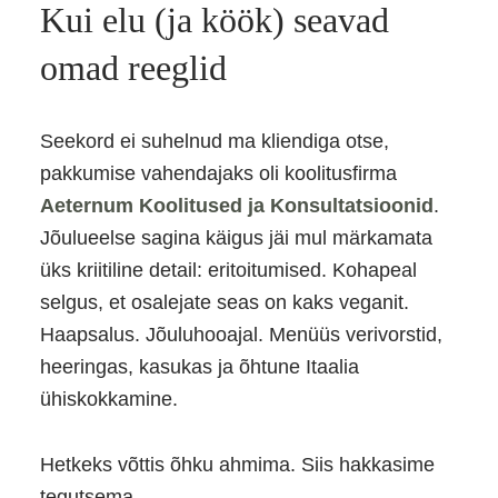
Kui elu (ja köök) seavad
omad reeglid
Seekord ei suhelnud ma kliendiga otse,
pakkumise vahendajaks oli koolitusfirma
Aeternum Koolitused ja Konsultatsioonid
.
Jõulueelse sagina käigus jäi mul märkamata
üks kriitiline detail: eritoitumised. Kohapeal
selgus, et osalejate seas on kaks veganit.
Haapsalus. Jõuluhooajal. Menüüs verivorstid,
heeringas, kasukas ja õhtune Itaalia
ühiskokkamine.
Hetkeks võttis õhku ahmima. Siis hakkasime
tegutsema.